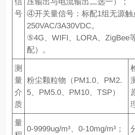
信
压输出与电流输出二选一）；
号
④开关量信号：标配1组无源触
250VAC/3A30VDC。
⑤4G、WIFI、LORA、ZigB
配）。
测
量
粉尘颗粒物（PM1.0、PM2.
介
5、PM5.0、PM10、TSP）
质
量
0-9999ug/m³、0-10mg/m³；
程