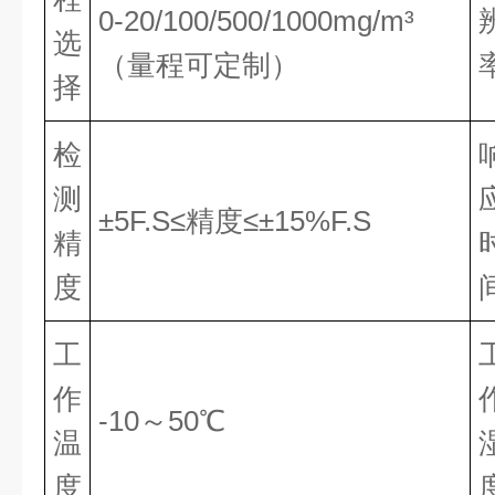
0-20/100/500/1000mg/m³
选
（量程可定制）
择
检
测
±5F.S≤精度≤±15%F.S
精
度
工
作
-10～50℃
温
度