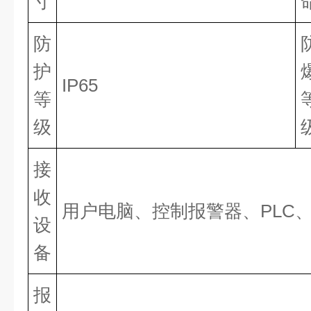
寸
防
护
IP65
等
级
接
收
用户电脑、控制报警器、PLC、
设
备
报