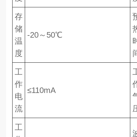
存
储
-20～50℃
温
度
工
作
≤110mA
电
流
工