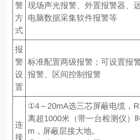
警
现场声光报警、外置报警器、
方
电脑数据采集软件报警等
式
报
警
标准配置两级报警；可设置报
设
报警、区间控制报警
置
①4～20mA选三芯屏蔽电缆，R
离超1000米（带一台检测仪）时
连
m，屏蔽层接大地。
接