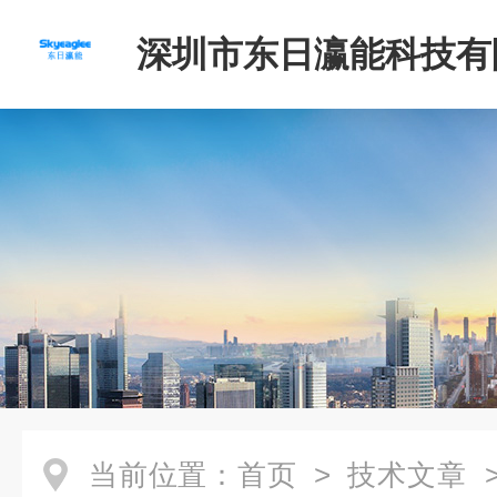
深圳市东日瀛能科技有
当前位置：
首页
>
技术文章
>