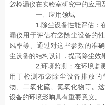
袋检漏仪在实验室研究中的应用
一、应用领域
1.除尘设备性能评估：在
漏仪用于评估布袋除尘设备的性
风率等。通过对这些参数的准确
尘设备的结构设计，提高除尘效
2.环境监测：在环境监测
用于检测布袋除尘设备排放的
物、二氧化硫、氮氧化物等。这
设备的环境影响具有重要意义。