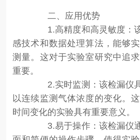
二、应用优势
1.高精度和高灵敏度：该
感技术和数据处理算法，能够实
测量。这对于实验室研究中追求
重要。
2.实时监测：该检漏仪具
以连续监测气体浓度的变化。这
时间变化的实验具有重要意义。
3.易于操作：该检漏仪通
面和简便的操作步骤，使得实验