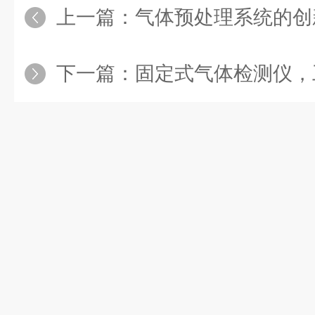
上一篇：
气体预处理系统的创
下一篇：
固定式气体检测仪，工