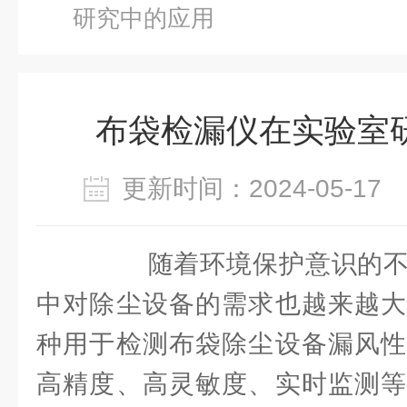
研究中的应用
布袋检漏仪在实验室
更新时间：2024-05-1
随着环境保护意识的不
中对除尘设备的需求也越来越
种用于检测布袋除尘设备漏风性
高精度、高灵敏度、实时监测等