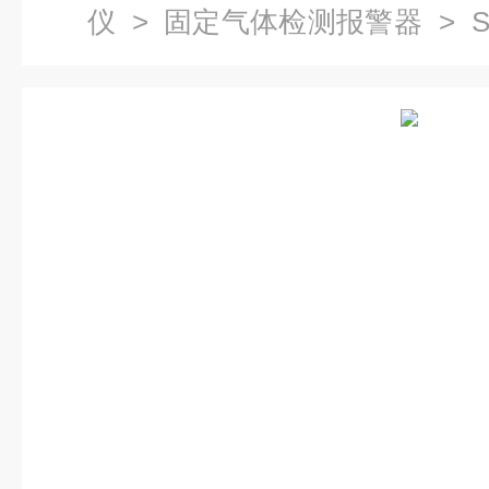
仪
>
固定气体检测报警器
> S
瀛能 四氢噻吩气体检测仪加臭