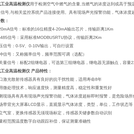
式工业高温检测仪
用于检测空气中燃气的含量,当燃气的浓度达到或高于预定水
量信号,与相关监控系统产品连接使用。具有现场声光报警功能，气体浓度
参数：
-20mA信号：标准的16位精度4-20mA输出芯片，传输距离1Km
S485信号：采用标准MODBUSRTU协议，传输距离2Km
压信号：0-5V、0-10V输出，可自行设置
脉冲信号：又称频率信号，频率范围可调（选配）
关量信号：标配2组继电器，可选第三组继电器，继电器无源触点，容量220VA
式工业高温检测仪
产品特性：
进口激光散射传感器具有良好的抗干扰性能，适用寿命8年
采用微处理技术，响应速度快，测量精度高，稳定性和重复性好
检测现场具有具有现场声光报警功能，气体浓度超标即时报警，是危险场所
现场带背光大屏幕LCD显示，直观显示气体浓度，类型，单位，工作状态等
独立气室，更换传感器无须现场标定，传感器关键参数自动识别
全量程范围温度数字自动跟踪补偿，保证测量准确性