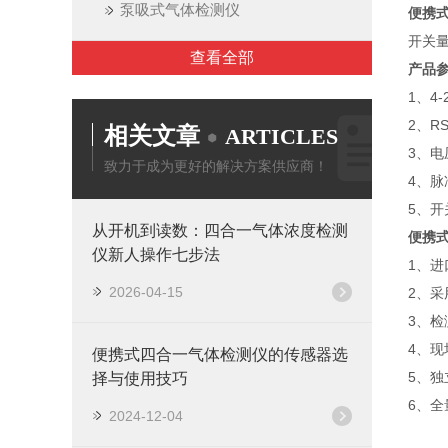
泵吸式气体检测仪
便携
开关
查看全部
产品
1、4
2、R
相关文章
ARTICLES
3、电
致力于成为更好的解决方案供应商！
4、
5、开
从开机到读数：四合一气体浓度检测
便携
仪新人操作七步法
1、
2026-04-15
2、
3、
4、
便携式四合一气体检测仪的传感器选
5、
择与使用技巧
6、
2024-12-04