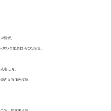
尘沉积。
积灰场合加装自动吹扫装置。
或电信号。
壳内设置加热模块。
位置，远离干扰源。